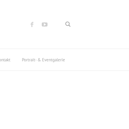
ontakt
Portrait- & Eventgalerie
as Veit)