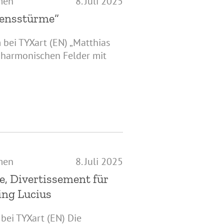
men
8. Juli 2025
bensstürme“
bei TYXart (EN) „Matthias
 harmonischen Felder mit
men
8. Juli 2025
e, Divertissement für
ing Lucius
ei TYXart (EN) Die