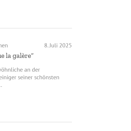
men
8. Juli 2025
e la galère“
wöhnliche an der
einiger seiner schönsten
.