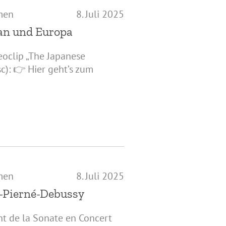
men
8. Juli 2025
pan und Europa
eoclip „The Japanese
c): 👉 Hier geht’s zum
men
8. Juli 2025
e-Pierné-Debussy
nt de la Sonate en Concert