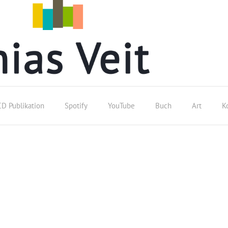
CD Publikation
Spotify
YouTube
Buch
Art
K
:
Matthias Veit
(Matthi
Startseite
»
Archive für Matthias Veit