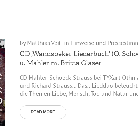
by
Matthias Veit
in
Hinweise und Pressestim
CD ‚Wandsbeker Liederbuch‘ (O. Schoec
u. Mahler m. Britta Glaser
CD Mahler-Schoeck-Strauss bei TYXart Othma
und Richard Strauss… Das…Liedduo beleuchte
die Themen Liebe, Mensch, Tod und Natur und 
READ MORE